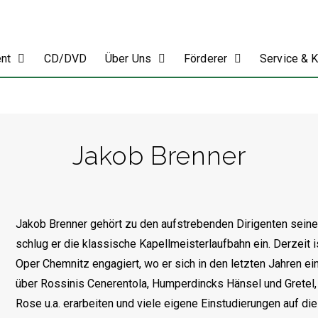
ent
CD/DVD
Über Uns
Förderer
Service & 
Jakob Brenner
Jakob Brenner gehört zu den aufstrebenden Dirigenten sein
schlug er die klassische Kapellmeisterlaufbahn ein. Derzeit is
Oper Chemnitz engagiert, wo er sich in den letzten Jahren ei
über Rossinis Cenerentola, Humperdincks Hänsel und Grete
Rose u.a. erarbeiten und viele eigene Einstudierungen auf di