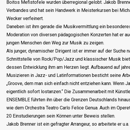
Boitos Mefistofele wurden überregional gelobt. Jakob Brenne
Verbandes und hat sein Handwerk in Meisterkursen bei Micha
Wecker verfeinert.
Daneben ist ihm gerade die Musikvermittlung ein besondere
Moderation von diversen pädagogischen Konzerten hat er au
jungen Menschen den Weg zur Musik zu zeigen.
Als junger, dynamischer Dirigent ist er immer auf der Suche 
Schnittstelle von Rock/Pop/Jazz und klassischer Musik bietet
dessen Entwicklung ihm am Herzen liegt. Aufbauend auf jahre
Musizieren in Jazz- und Latinformationen besticht seine Arbe
„Groove, dem man sich einfach nicht entziehen kann. Wenn J
eigentlich sofort lostanzen.“ Die Zusammenarbeit mit Kü
ENSEMBLE führten ihn über die Grenzen Deutschlands hinaus
wie dem Orchestra Teatro Carlo Felice Genua. Auch im Operet
20 Einstudierungen sein Können unter Beweis stellen.
Jakob Brenner ist ein gefragter Arrangeur, so arbeitete er u.