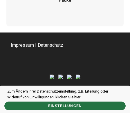
Pauke
Impressum
|
Datenschutz
Zum Ändern Ihrer Datenschutzeinstellung, z.B. Erteilung oder
Widerruf von Einwilligungen, klicken Sie hier:
Copyright [oceanwp_date] - OceanWP Theme by Nick | Icons erstellt von
EINSTELLUNGEN
Freepik
from
www.flaticon.com