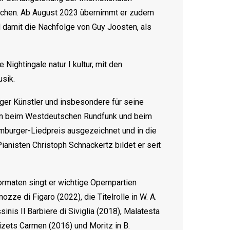
München. Ab August 2023 übernimmt er zudem
d damit die Nachfolge von Guy Joosten, als
Nightingale natur I kultur, mit den
sik.
iger Künstler und insbesondere für seine
en beim Westdeutschen Rundfunk und beim
mburger-Liedpreis ausgezeichnet und in die
isten Christoph Schnackertz bildet er seit
rmaten singt er wichtige Opernpartien
zze di Figaro (2022), die Titelrolle in W. A.
nis Il Barbiere di Siviglia (2018), Malatesta
Bizets Carmen (2016) und Moritz in B.