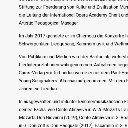
Stiftung zur Foerderung von Kultur und Zivilisation 
die Leitung der International Opera Academy Ghent un
Artistic Pedagogical Manager.
Im Jahr 2017 gründete er im Chiemgau die Konzertreihe 
Schwerpunkten Liedgesang, Kammermusik und Weltmu
​Von Publikum und Medien wird der Bariton als vielseit
Liedinterpretationen wahrgenommen. Aufnahmen lieg
Carus-Verlag vor. In London wurde er mit dem Paul-Ha
Young Songmakers´ Almanac aufgenommen. Mit dem Pian
Jahren ein Liedduo.
In ausgewählten und mitunter kammermusikalischen Fo
seines Fachs, wie Conte Almaviva in W. A. Mozarts Le no
Mozarts Don Giovanni (2019), Conte Almaviva in G. Rossi
in G. Donizettis Don Pasquale (2017), Escamillo in G. 