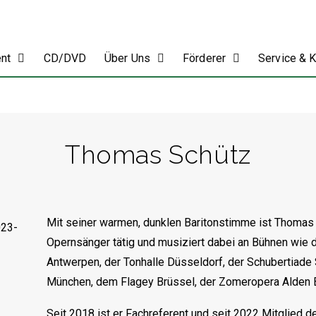
ent
CD/DVD
Über Uns
Förderer
Service & 
Thomas Schütz
Mit seiner warmen, dunklen Baritonstimme ist Thomas 
Opernsänger tätig und musiziert dabei an Bühnen wie
Antwerpen, der Tonhalle Düsseldorf, der Schubertiad
München, dem Flagey Brüssel, der Zomeropera Alden 
Seit 2018 ist er Fachreferent und seit 2022 Mitglied de